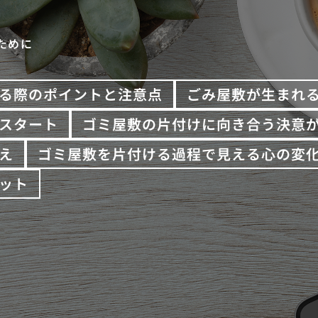
ために
る際のポイントと注意点
ごみ屋敷が生まれ
スタート
ゴミ屋敷の片付けに向き合う決意
え
ゴミ屋敷を片付ける過程で見える心の変
ット