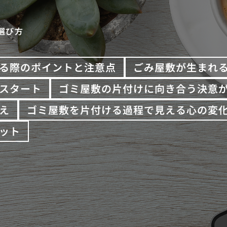
選び方
る際のポイントと注意点
ごみ屋敷が生まれ
スタート
ゴミ屋敷の片付けに向き合う決意
え
ゴミ屋敷を片付ける過程で見える心の変
ット