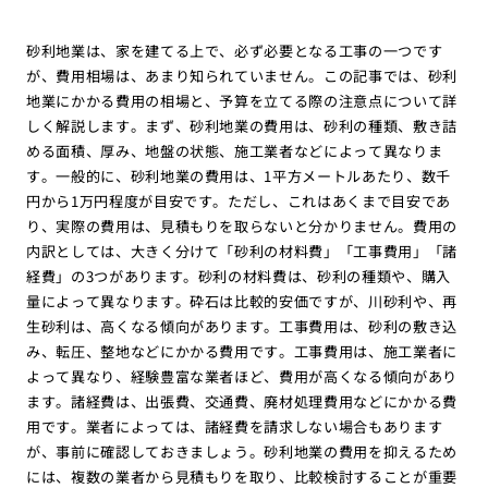
砂利地業は、家を建てる上で、必ず必要となる工事の一つです
が、費用相場は、あまり知られていません。この記事では、砂利
地業にかかる費用の相場と、予算を立てる際の注意点について詳
しく解説します。まず、砂利地業の費用は、砂利の種類、敷き詰
める面積、厚み、地盤の状態、施工業者などによって異なりま
す。一般的に、砂利地業の費用は、1平方メートルあたり、数千
円から1万円程度が目安です。ただし、これはあくまで目安であ
り、実際の費用は、見積もりを取らないと分かりません。費用の
内訳としては、大きく分けて「砂利の材料費」「工事費用」「諸
経費」の3つがあります。砂利の材料費は、砂利の種類や、購入
量によって異なります。砕石は比較的安価ですが、川砂利や、再
生砂利は、高くなる傾向があります。工事費用は、砂利の敷き込
み、転圧、整地などにかかる費用です。工事費用は、施工業者に
よって異なり、経験豊富な業者ほど、費用が高くなる傾向があり
ます。諸経費は、出張費、交通費、廃材処理費用などにかかる費
用です。業者によっては、諸経費を請求しない場合もあります
が、事前に確認しておきましょう。砂利地業の費用を抑えるため
には、複数の業者から見積もりを取り、比較検討することが重要