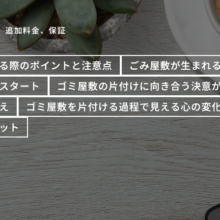
、追加料金、保証
る際のポイントと注意点
ごみ屋敷が生まれ
スタート
ゴミ屋敷の片付けに向き合う決意
え
ゴミ屋敷を片付ける過程で見える心の変
ット