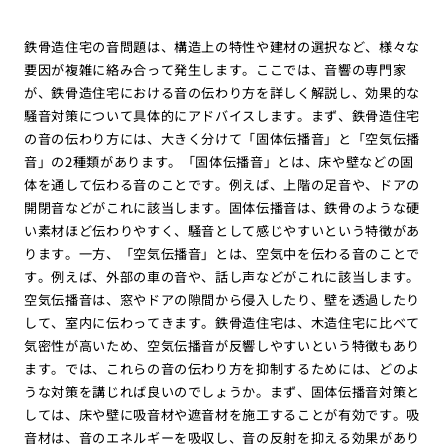
鉄骨造住宅の音問題は、構造上の特性や建材の選択など、様々な
要因が複雑に絡み合って発生します。ここでは、音響の専門家
が、鉄骨造住宅における音の伝わり方を詳しく解説し、効果的な
騒音対策について具体的にアドバイスします。まず、鉄骨造住宅
の音の伝わり方には、大きく分けて「固体伝播音」と「空気伝播
音」の2種類があります。「固体伝播音」とは、床や壁などの固
体を通して伝わる音のことです。例えば、上階の足音や、ドアの
開閉音などがこれに該当します。固体伝播音は、鉄骨のような硬
い素材ほど伝わりやすく、騒音として感じやすいという特徴があ
ります。一方、「空気伝播音」とは、空気中を伝わる音のことで
す。例えば、外部の車の音や、話し声などがこれに該当します。
空気伝播音は、窓やドアの隙間から侵入したり、壁を透過したり
して、室内に伝わってきます。鉄骨造住宅は、木造住宅に比べて
気密性が高いため、空気伝播音が反響しやすいという特徴もあり
ます。では、これらの音の伝わり方を抑制するためには、どのよ
うな対策を講じれば良いのでしょうか。まず、固体伝播音対策と
しては、床や壁に吸音材や遮音材を施工することが有効です。吸
音材は、音のエネルギーを吸収し、音の反射を抑える効果があり