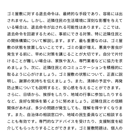
ゴミ屋敷に対する退去命令は、最終的な手段であり、容易には出
されません。しかし、近隣住民の生活環境に深刻な影響を与えて
いる場合は、退去命令が出される可能性はあります。ここでは、
退去命令を回避するために、事前にできる対策、特に近隣住民と
の関係構築について解説します。まず、最も重要なのは、ゴミ屋
敷の状態を放置しないことです。ゴミの量が増え、悪臭や害虫が
発生する前に、早めに対策を講じることが大切です。自分で片付
けることが難しい場合は、家族や友人、専門業者などに協力を求
めましょう。次に、近隣住民とのコミュニケーションを積極的に
取るように心がけましょう。ゴミ屋敷の状態について、正直に説
明し、謝罪の気持ちを伝えましょう。また、清掃の予定や、再発
防止策についても説明すると、安心感を与えることができます。
さらに、日頃から、挨拶をしたり、地域の行事に参加したりする
など、良好な関係を築くように努めましょう。近隣住民との信頼
関係があれば、多少の問題が発生しても、理解を得やすくなりま
す。また、自治体の相談窓口や、地域の民生委員などに相談する
ことも有効です。専門的なアドバイスを受けたり、支援制度を紹
介してもらったりすることができます。ゴミ屋敷問題は、個人の