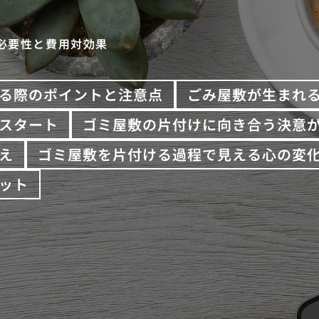
必要性と費用対効果
る際のポイントと注意点
ごみ屋敷が生まれ
スタート
ゴミ屋敷の片付けに向き合う決意
え
ゴミ屋敷を片付ける過程で見える心の変
ット