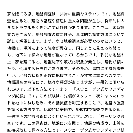
家を建てる際、地盤調査は、非常に重要なステップです。地盤調
査を怠ると、建物の基礎や構造に重大な問題が生じ、将来的に大
きなトラブルを引き起こす可能性があります。ここでは、地盤調
査の専門家が、地盤調査の重要性や、具体的な調査方法について
詳しく解説します。まず、なぜ地盤調査が必要なのかというと、
地盤は、場所によって強度が異なり、同じように見える地盤で
も、地下には様々な地層が重なっているからです。軟弱な地盤の
上に家を建てると、地盤沈下や液状化現象が発生し、建物が傾い
たり、倒壊する危険性があります。そのため、事前に地盤調査を
行い、地盤の状態を正確に把握することが非常に重要なのです。
地盤調査の方法には、様々な種類がありますが、一般的に用いら
れるのは、以下の方法です。まず、「スウェーデン式サウンディ
ング試験」です。この試験は、先端がスクリュー状になったロッ
ドを地中にねじ込み、その抵抗値を測定することで、地盤の強度
を調べる方法です。比較的に安価で、短時間で調査できるため、
一般住宅の地盤調査によく用いられます。次に、「ボーリング調
査」です。この調査は、地盤に穴を掘り、地層の構成や、土質を
直接採取して調べる方法です。スウェーデン式サウンディング試