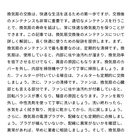
換気扇の交換は、快適な生活を送るための第一歩ですが、交換後
のメンテナンスも非常に重要です。適切なメンテナンスを行うこ
とで、換気扇の寿命を延ばし、常に快適な換気能力を保つことが
できます。この記事では、換気扇交換後のメンテナンスについて
詳しく解説し、長く快適に使うための秘訣を提供します。まず、
換気扇のメンテナンスで最も重要なのは、定期的な清掃です。換
気扇は、使用していると、内部に埃や油汚れが溜まり、換気効率
を低下させるだけでなく、異音の原因にもなります。換気扇のカ
バーを外し、内部を掃除機やブラシで丁寧に掃除しましょう。ま
た、フィルターが付いている場合は、フィルターも定期的に交換
しましょう。次に、ファンの清掃です。ファンは、換気扇の心臓
部とも言える部分です。ファンに埃や油汚れが付着していると、
回転バランスが悪くなり、騒音の原因となります。ファンを取り
外し、中性洗剤を使って丁寧に洗いましょう。洗い終わったら、
水気をよく拭き取り、完全に乾かしてから、元に戻しましょう。
さらに、換気扇の電源プラグや、配線なども定期的に点検しまし
ょう。プラグが緩んでいないか、配線に異常がないかを確認し、
異常があれば、早めに業者に相談しましょう。そして、換気扇の