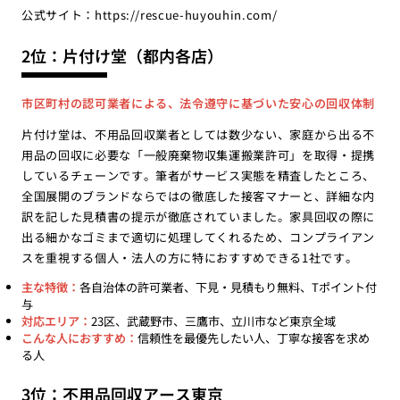
公式サイト：
https://rescue-huyouhin.com/
2位：片付け堂（都内各店）
市区町村の認可業者による、法令遵守に基づいた安心の回収体制
片付け堂は、不用品回収業者としては数少ない、家庭から出る不
用品の回収に必要な「一般廃棄物収集運搬業許可」を取得・提携
しているチェーンです。筆者がサービス実態を精査したところ、
全国展開のブランドならではの徹底した接客マナーと、詳細な内
訳を記した見積書の提示が徹底されていました。家具回収の際に
出る細かなゴミまで適切に処理してくれるため、コンプライアン
スを重視する個人・法人の方に特におすすめできる1社です。
主な特徴：
各自治体の許可業者、下見・見積もり無料、Tポイント付
与
対応エリア：
23区、武蔵野市、三鷹市、立川市など東京全域
こんな人におすすめ：
信頼性を最優先したい人、丁寧な接客を求め
る人
3位：不用品回収アース東京