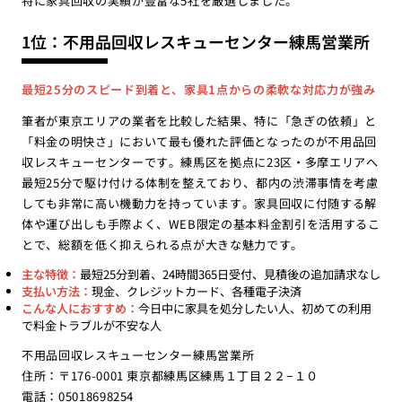
特に家具回収の実績が豊富な5社を厳選しました。
1位：不用品回収レスキューセンター練馬営業所
最短25分のスピード到着と、家具1点からの柔軟な対応力が強み
筆者が東京エリアの業者を比較した結果、特に「急ぎの依頼」と
「料金の明快さ」において最も優れた評価となったのが不用品回
収レスキューセンターです。練馬区を拠点に23区・多摩エリアへ
最短25分で駆け付ける体制を整えており、都内の渋滞事情を考慮
しても非常に高い機動力を持っています。家具回収に付随する解
体や運び出しも手際よく、WEB限定の基本料金割引を活用するこ
とで、総額を低く抑えられる点が大きな魅力です。
主な特徴：
最短25分到着、24時間365日受付、見積後の追加請求なし
支払い方法：
現金、クレジットカード、各種電子決済
こんな人におすすめ：
今日中に家具を処分したい人、初めての利用
で料金トラブルが不安な人
不用品回収レスキューセンター練馬営業所
住所：〒176-0001 東京都練馬区練馬１丁目２２−１０
電話：05018698254