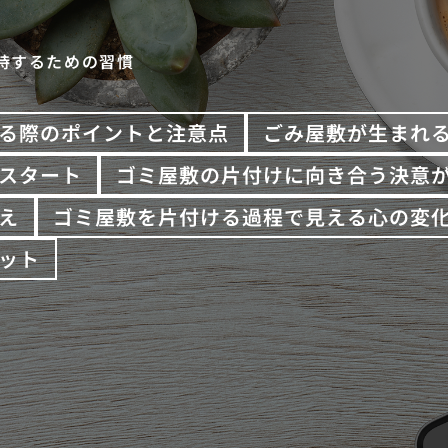
持するための習慣
る際のポイントと注意点
ごみ屋敷が生まれ
スタート
ゴミ屋敷の片付けに向き合う決意
え
ゴミ屋敷を片付ける過程で見える心の変
ット