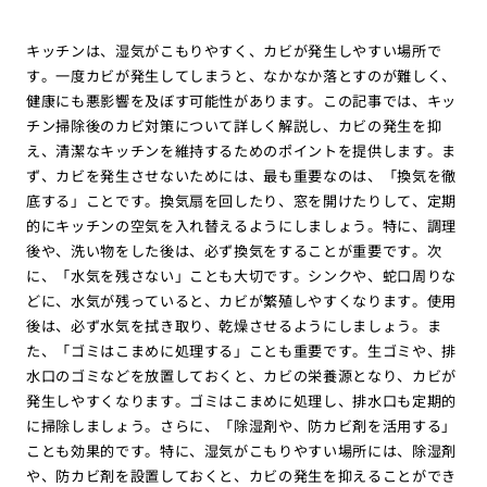
キッチンは、湿気がこもりやすく、カビが発生しやすい場所で
す。一度カビが発生してしまうと、なかなか落とすのが難しく、
健康にも悪影響を及ぼす可能性があります。この記事では、キッ
チン掃除後のカビ対策について詳しく解説し、カビの発生を抑
え、清潔なキッチンを維持するためのポイントを提供します。ま
ず、カビを発生させないためには、最も重要なのは、「換気を徹
底する」ことです。換気扇を回したり、窓を開けたりして、定期
的にキッチンの空気を入れ替えるようにしましょう。特に、調理
後や、洗い物をした後は、必ず換気をすることが重要です。次
に、「水気を残さない」ことも大切です。シンクや、蛇口周りな
どに、水気が残っていると、カビが繁殖しやすくなります。使用
後は、必ず水気を拭き取り、乾燥させるようにしましょう。ま
た、「ゴミはこまめに処理する」ことも重要です。生ゴミや、排
水口のゴミなどを放置しておくと、カビの栄養源となり、カビが
発生しやすくなります。ゴミはこまめに処理し、排水口も定期的
に掃除しましょう。さらに、「除湿剤や、防カビ剤を活用する」
ことも効果的です。特に、湿気がこもりやすい場所には、除湿剤
や、防カビ剤を設置しておくと、カビの発生を抑えることができ