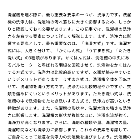
洗濯機を選ぶ際に、最も重要な要素の一つが、洗浄力です。洗濯
機の洗浄力は、洗濯物の汚れ落ちに大きく影響するため、しっか
りと確認しておく必要があります。この記事では、洗濯機の洗浄
力を左右する要素について詳しく解説します。まず、洗浄力に影
響する要素として、最も重要なのは、「洗濯方式」です。洗濯方
式には、大きく分けて、「かくはん式」「うずまき式」「たたき
洗い式」の3種類があります。かくはん式は、洗濯槽の中央にあ
るパルセーターと呼ばれる羽根を回転させて、洗濯物をかくはん
する方式です。洗浄力は比較的高いですが、衣類が絡みやすいと
いうデメリットがあります。うずまき式は、洗濯槽全体を回転さ
せて、洗濯物を洗う方式です。洗浄力は比較的穏やかですが、衣
類を傷めにくいというメリットがあります。たたき洗い式は、洗
濯槽の中で洗濯物をたたき洗いする方式で、洗浄力が高いという
特徴があります。また、洗濯槽の形状や、洗濯水流の強さも洗浄
力に影響します。洗濯槽の形状が複雑なほど、洗濯水流が強く、
洗浄力が高くなります。さらに、洗剤の種類や量、洗濯物の量、
洗濯時間なども洗浄力に影響します。これらの要素を考慮して、
ご自身にとって最適な洗浄力の洗濯機を選びましょう。洗濯機の